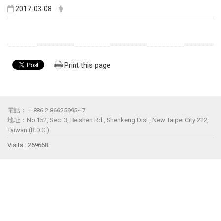
2017-03-08
Print this page
電話：＋886 2 86625995~7
地址：No.152, Sec. 3, Beishen Rd., Shenkeng Dist., New Taipei City 222,
Taiwan (R.O.C.)
Visits : 269668