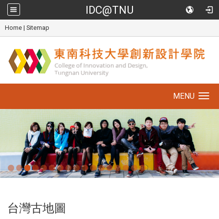
IDC@TNU
::
Home
|
Sitemap
MENU
Toggle
navigation
台灣古地圖