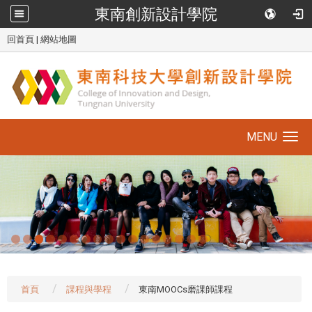
東南創新設計學院
::
回首頁
|
網站地圖
MENU
Toggle
navigation
首頁
課程與學程
東南MOOCs磨課師課程